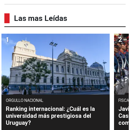
Las mas Leídas
ORGULLO NACIONAL
FISCA
Ranking internacional: ¿Cuál es la
Javi
universidad más prestigiosa del
Cast
Uruguay?
com