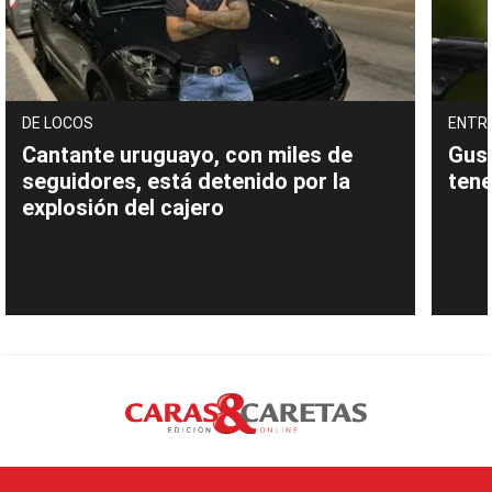
DE LOCOS
ENTR
Cantante uruguayo, con miles de
Gust
seguidores, está detenido por la
tene
explosión del cajero