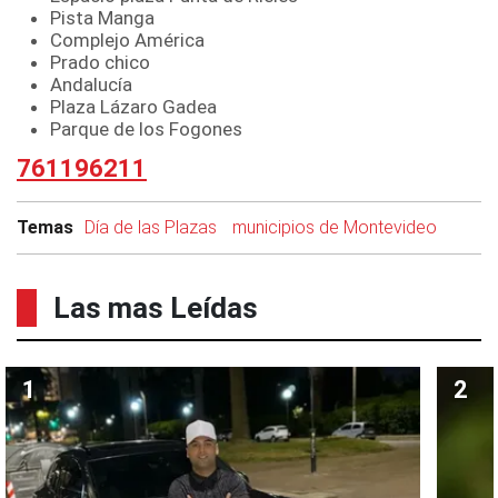
Pista Manga
Complejo América
Prado chico
Andalucía
Plaza Lázaro Gadea
Parque de los Fogones
761196211
Temas
Día de las Plazas
municipios de Montevideo
Las mas Leídas