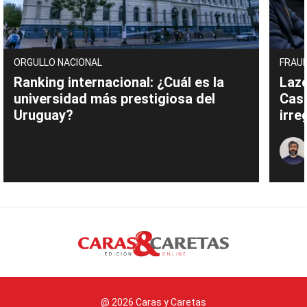
ORGULLO NACIONAL
FRAUD
Ranking internacional: ¿Cuál es la
Lazo
universidad más prestigiosa del
Cas
Uruguay?
irre
@ 2026 Caras y Caretas