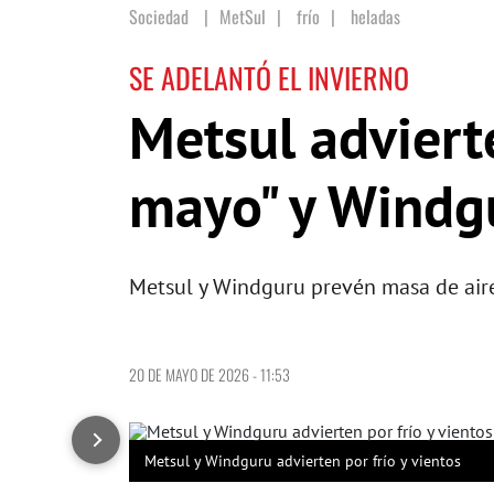
Sociedad
MetSul
|
frío
|
heladas
SE ADELANTÓ EL INVIERNO
Metsul adviert
mayo" y Windgu
Metsul y Windguru prevén masa de aire 
20 DE MAYO DE 2026 - 11:53
Metsul y Windguru advierten por frío y vientos