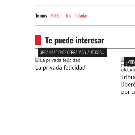
MetSul
frío
heladas
Temas
Te puede interesar
URBANIZACIONES CERRADAS Y AUTOSEGREGACIÓN
¿VOLV
La privada felicidad
Tribu
liber
por c