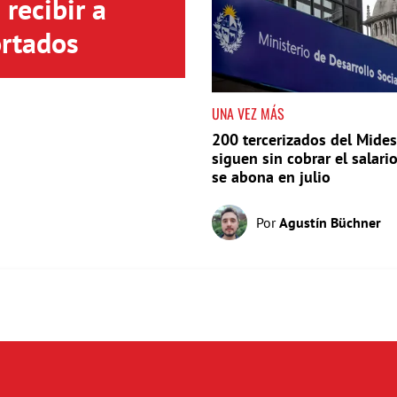
recibir a
rtados
UNA VEZ MÁS
200 tercerizados del Mides
siguen sin cobrar el salari
se abona en julio
Por
Agustín Büchner