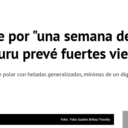
e por "una semana de
ru prevé fuertes vie
polar con heladas generalizadas, mínimas de un dígit
Foto: Gastón Britos/ FocoUy