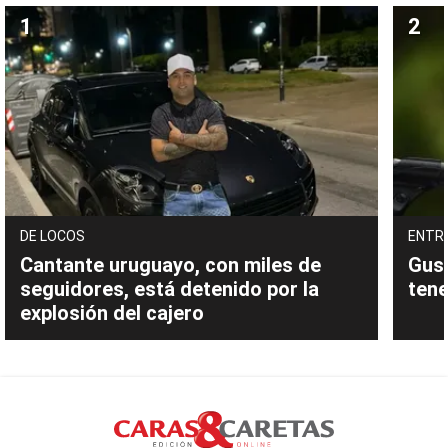
DE LOCOS
ENTR
Cantante uruguayo, con miles de
Gust
seguidores, está detenido por la
tene
explosión del cajero