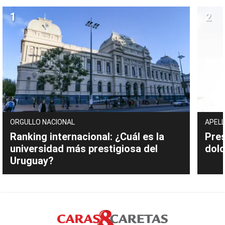
ORGULLO NACIONAL
APELL
Ranking internacional: ¿Cuál es la
Pres
universidad más prestigiosa del
dolo
Uruguay?