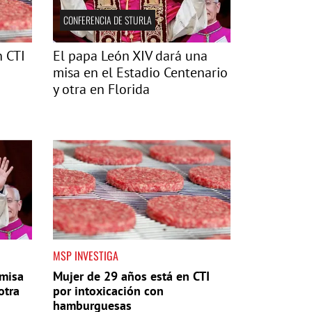
CONFERENCIA DE STURLA
n CTI
El papa León XIV dará una
misa en el Estadio Centenario
y otra en Florida
MSP INVESTIGA
 misa
Mujer de 29 años está en CTI
otra
por intoxicación con
hamburguesas