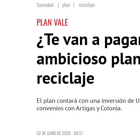
Sociedad
plan
|
reciclaje
PLAN VALE
¿Te van a pagar
ambicioso plan
reciclaje
El plan contará con una inversión de U
convenios con Artigas y Colonia.
02 DE JUNIO DE 2026 - 08:57