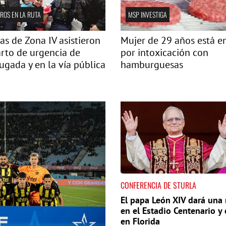
ROS EN LA RUTA
MSP INVESTIGA
ías de Zona IV asistieron
Mujer de 29 años está e
rto de urgencia de
por intoxicación con
gada y en la vía pública
hamburguesas
CONFERENCIA DE STURLA
El papa León XIV dará una
en el Estadio Centenario y 
en Florida