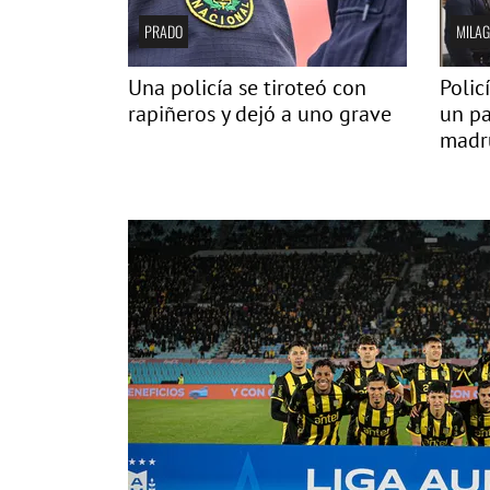
PRADO
MILAG
Una policía se tiroteó con
Polic
rapiñeros y dejó a uno grave
un pa
madru