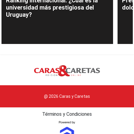
Ranking internacional: ¿Cuál es la
Pres
universidad más prestigiosa del
dolo
Uruguay?
@ 2026 Caras y Caretas
Términos y Condiciones