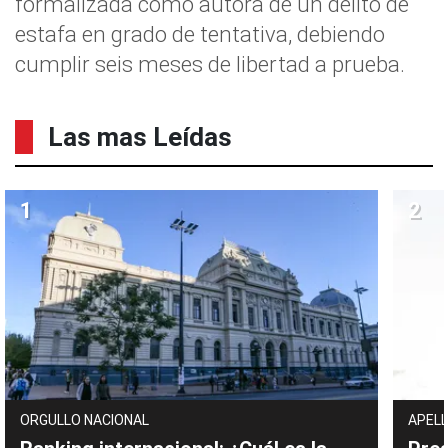
formalizada como autora de un delito de
estafa en grado de tentativa, debiendo
cumplir seis meses de libertad a prueba.
Las mas Leídas
ORGULLO NACIONAL
APELL