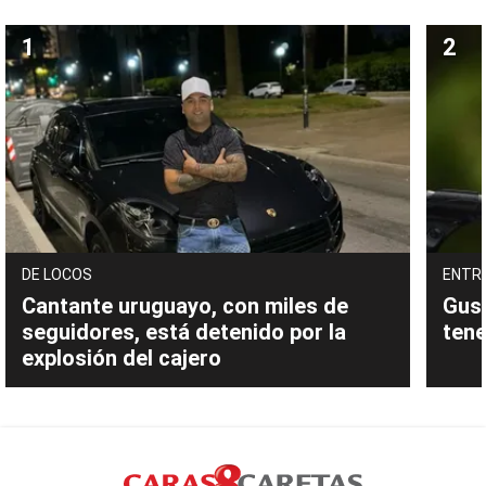
DE LOCOS
ENTR
Cantante uruguayo, con miles de
Gust
seguidores, está detenido por la
tene
explosión del cajero