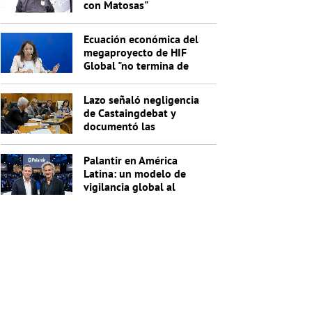
con Matosas"
Ecuación económica del
megaproyecto de HIF
Global "no termina de
cerrar"
Lazo señaló negligencia
de Castaingdebat y
documentó las
irregularidades del
segundo pago
Palantir en América
Latina: un modelo de
vigilancia global al
servicio de Trump