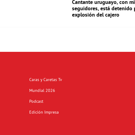
Cantante uruguayo, con mi
seguidores, está detenido 
explosión del cajero
Caras y Caretas Tv
Mundial 2026
Podcast
Edición Impresa