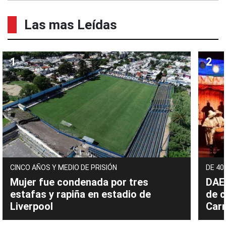
Las mas Leídas
CINCO AÑOS Y MEDIO DE PRISIÓN
DE 40
Mujer fue condenada por tres
DAEC
estafas y rapiña en estadio de
de c
Liverpool
Carn