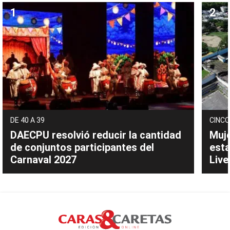
DE 40 A 39
CINCO
DAECPU resolvió reducir la cantidad
Muje
de conjuntos participantes del
esta
Carnaval 2027
Live