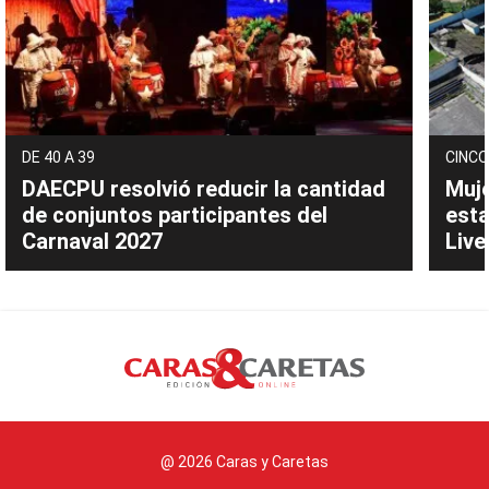
DE 40 A 39
CINCO
DAECPU resolvió reducir la cantidad
Muje
de conjuntos participantes del
esta
Carnaval 2027
Live
@ 2026 Caras y Caretas