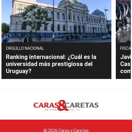
ORGULLO NACIONAL
FISCA
Ranking internacional: ¿Cuál es la
Javi
universidad más prestigiosa del
Cast
Uruguay?
com
@ 2026 Caras y Caretas