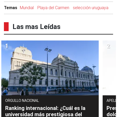
Temas
Mundial
Playa del Carmen
selección uruguaya
Las mas Leídas
ORGULLO NACIONAL
APELL
Ranking internacional: ¿Cuál es la
Pres
universidad más prestigiosa del
dolo