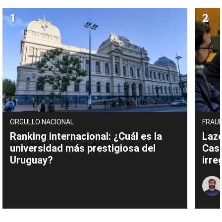
ORGULLO NACIONAL
FRAUD
Ranking internacional: ¿Cuál es la
Lazo
universidad más prestigiosa del
Cas
Uruguay?
irre