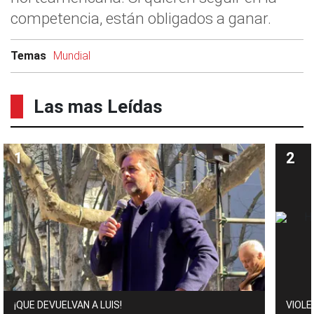
competencia, están obligados a ganar.
Temas
Mundial
Las mas Leídas
¡QUE DEVUELVAN A LUIS!
VIOLE