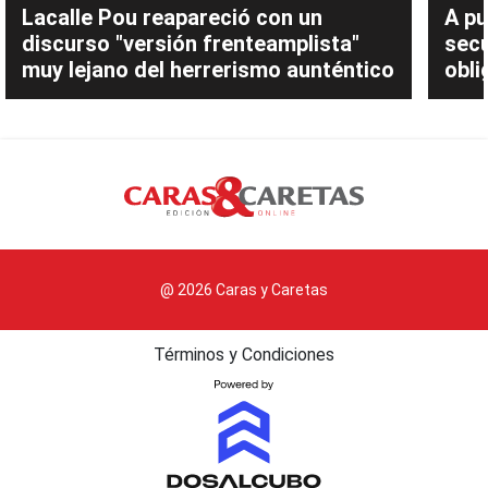
Lacalle Pou reapareció con un
A pu
discurso "versión frenteamplista"
sec
muy lejano del herrerismo aunténtico
obli
@ 2026 Caras y Caretas
Términos y Condiciones