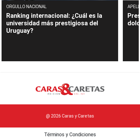
ORGULLO NACIONAL
APELL
Ranking internacional: ¿Cuál es la
Pres
universidad más prestigiosa del
dolo
Uruguay?
@ 2026 Caras y Caretas
Términos y Condiciones