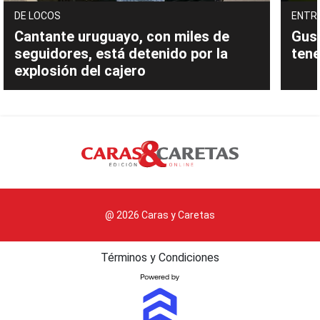
DE LOCOS
ENTR
Cantante uruguayo, con miles de
Gust
seguidores, está detenido por la
tene
explosión del cajero
@ 2026 Caras y Caretas
Términos y Condiciones