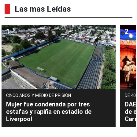
Las mas Leídas
CINCO AÑOS Y MEDIO DE PRISIÓN
DE 40
Mujer fue condenada por tres
DAEC
estafas y rapiña en estadio de
de c
Liverpool
Carn