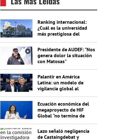
Las Más Leídas
Ranking internacional:
¿Cuál es la universidad
más prestigiosa del
Uruguay?
Presidente de AUDEF: "Nos
genera dolor la situación
con Matosas"
Palantir en América
Latina: un modelo de
vigilancia global al
servicio de Trump
Ecuación económica del
megaproyecto de HIF
Global "no termina de
cerrar"
Lazo señaló negligencia
de Castaingdebat y