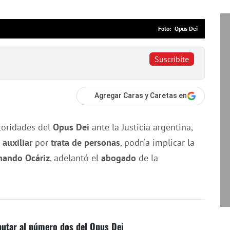
Opus Dei
Suscribite
Agregar Caras y Caretas en
utoridades del
Opus Dei
ante la Justicia argentina,
auxiliar
por
trata de personas
, podría implicar la
nando Ocáriz
, adelantó el
abogado
de la
putar al número dos del Opus Dei