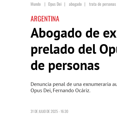
Mundo
Opus Dei
|
abogado
|
trata de personas
ARGENTINA
Abogado de exn
prelado del Opu
de personas
Denuncia penal de una exnumeraria aux
Opus Dei, Fernando Ocáriz.
31 DE JULIO DE 2025 - 16:30