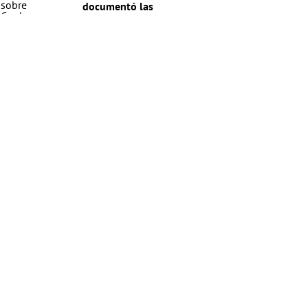
documentó las
irregularidades del
segundo pago