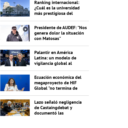
Ranking internacional:
¿Cuál es la universidad
más prestigiosa del
Uruguay?
Presidente de AUDEF: "Nos
genera dolor la situación
con Matosas"
Palantir en América
Latina: un modelo de
vigilancia global al
servicio de Trump
Ecuación económica del
megaproyecto de HIF
Global "no termina de
cerrar"
Lazo señaló negligencia
de Castaingdebat y
documentó las
irregularidades del
segundo pago