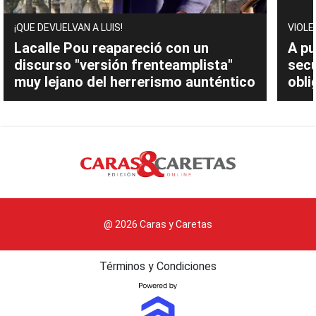
¡QUE DEVUELVAN A LUIS!
VIOLE
Lacalle Pou reapareció con un
A pu
discurso "versión frenteamplista"
sec
muy lejano del herrerismo aunténtico
obli
@ 2026 Caras y Caretas
Términos y Condiciones