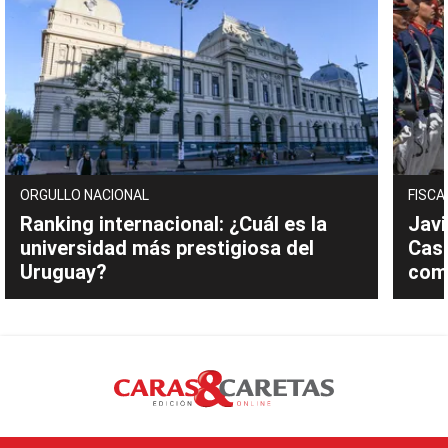
ORGULLO NACIONAL
FISCA
Ranking internacional: ¿Cuál es la
Javi
universidad más prestigiosa del
Cast
Uruguay?
com