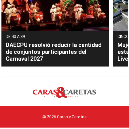
DE 40 A 39
CINCO
DAECPU resolvió reducir la cantidad
Muje
de conjuntos participantes del
esta
Carnaval 2027
Live
@ 2026 Caras y Caretas