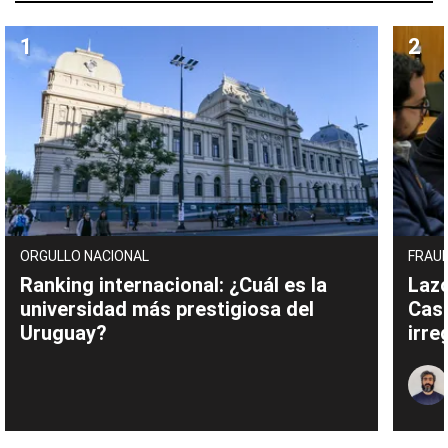
ORGULLO NACIONAL
FRAUD
Ranking internacional: ¿Cuál es la
Lazo
universidad más prestigiosa del
Cas
Uruguay?
irre