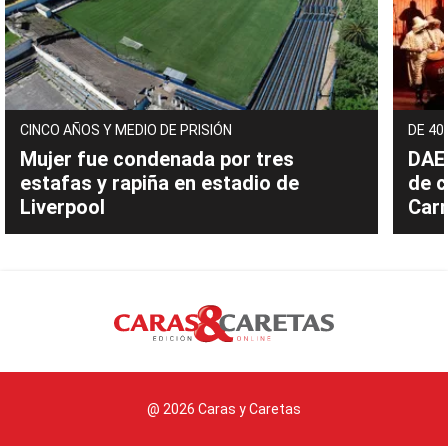
CINCO AÑOS Y MEDIO DE PRISIÓN
DE 40
Mujer fue condenada por tres
DAEC
estafas y rapiña en estadio de
de c
Liverpool
Carn
@ 2026 Caras y Caretas