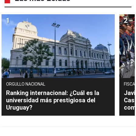
ORGULLO NACIONAL
FISCA
Ranking internacional: ¿Cuál es la
Javi
universidad más prestigiosa del
Cast
Uruguay?
com