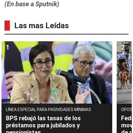
(En base a Sputnik)
Las mas Leídas
LÍNEA ESPECIAL PARA PASIVIDADES MÍNIMAS
OPOS
BPS rebajó las tasas de los
Fede
préstamos para jubilados y
movi
pensionistas
de 