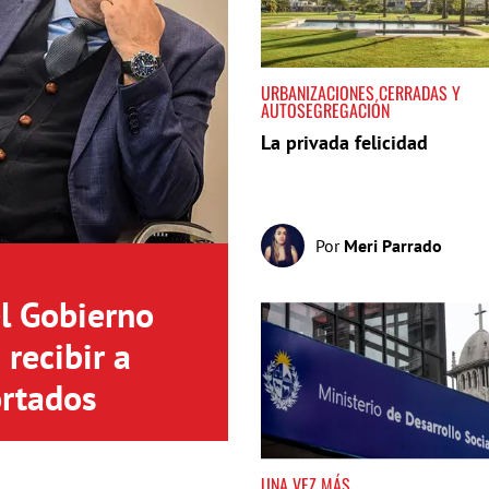
URBANIZACIONES CERRADAS Y
AUTOSEGREGACIÓN
La privada felicidad
Por
Meri Parrado
el Gobierno
recibir a
rtados
UNA VEZ MÁS