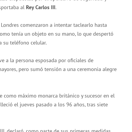
nsportaba al
Rey Carlos III
.
de Londres comenzaron a intentar taclearlo hasta
 como tenía un objeto en su mano, lo que despertó
 su teléfono celular.
 ve a la persona esposada por oficiales de
mayores, pero sumó tensión a una ceremonia alegre
nte como máximo monarca británico y sucesor en el
alleció el jueves pasado a los 96 años, tras siete
III, declaró, como parte de sus primeras medidas,