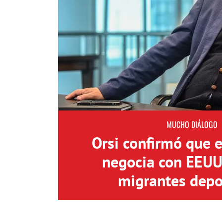
MUCHO DIÁLOGO
Orsi confirmó que 
negocia con EEUU 
migrantes depo