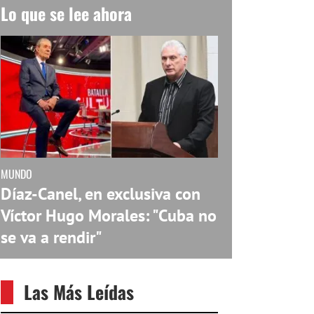
Lo que se lee ahora
MUNDO
Díaz-Canel, en exclusiva con
Víctor Hugo Morales: "Cuba no
se va a rendir"
Las Más Leídas