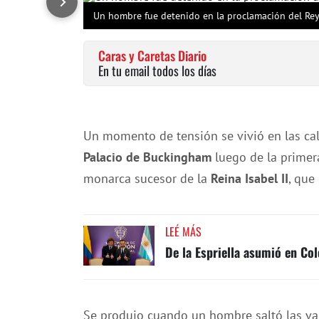
Un hombre fue detenido en la proclamación del Rey 
Caras y Caretas Diario
En tu email todos los días
Un momento de tensión se vivió en las ca
Palacio de Buckingham
luego de la prime
monarca sucesor de la
Reina Isabel II
, que
LEÉ MÁS
De la Espriella asumió en Co
Se produjo cuando un hombre saltó las val