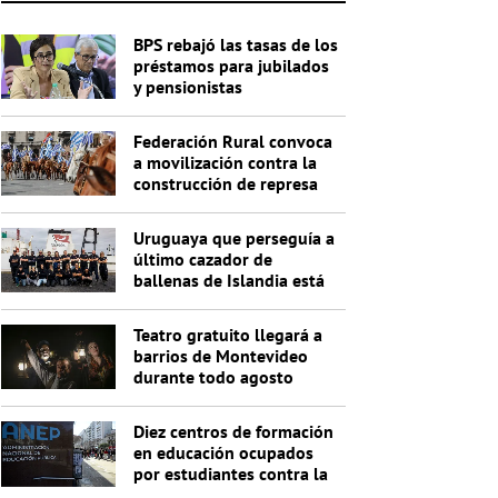
BPS rebajó las tasas de los
préstamos para jubilados
y pensionistas
Federación Rural convoca
a movilización contra la
construcción de represa
de Casupá
Uruguaya que perseguía a
último cazador de
ballenas de Islandia está
detenida con otros 20
activistas
Teatro gratuito llegará a
barrios de Montevideo
durante todo agosto
Diez centros de formación
en educación ocupados
por estudiantes contra la
titulación por acreditación