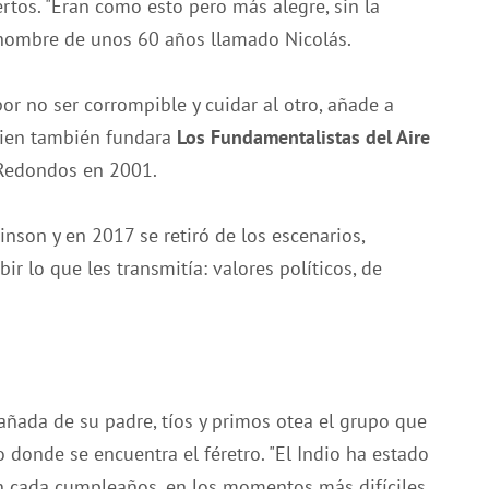
rtos. "Eran como esto pero más alegre, sin la
 hombre de unos 60 años llamado Nicolás.
or no ser corrompible y cuidar al otro, añade a
uien también fundara
Los Fundamentalistas del Aire
s Redondos en 2001.
inson y en 2017 se retiró de los escenarios,
ir lo que les transmitía: valores políticos, de
ñada de su padre, tíos y primos otea el grupo que
to donde se encuentra el féretro. "El Indio ha estado
en cada cumpleaños, en los momentos más difíciles