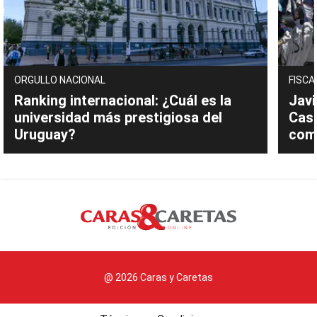
ORGULLO NACIONAL
FISCA
Ranking internacional: ¿Cuál es la
Javi
universidad más prestigiosa del
Cast
Uruguay?
com
@ 2026 Caras y Caretas