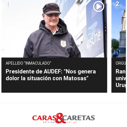
APELLIDO "INMACULADO"
ORGU
Presidente de AUDEF: "Nos genera
Rank
dolor la situación con Matosas"
univ
Uru