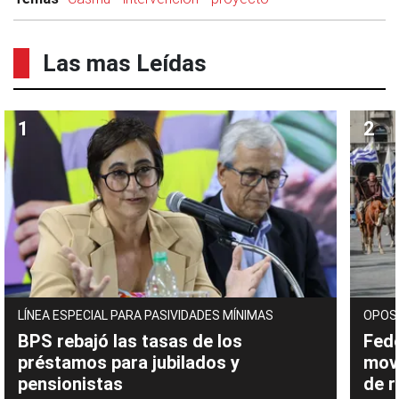
Las mas Leídas
LÍNEA ESPECIAL PARA PASIVIDADES MÍNIMAS
OPOS
BPS rebajó las tasas de los
Fede
préstamos para jubilados y
movi
pensionistas
de 