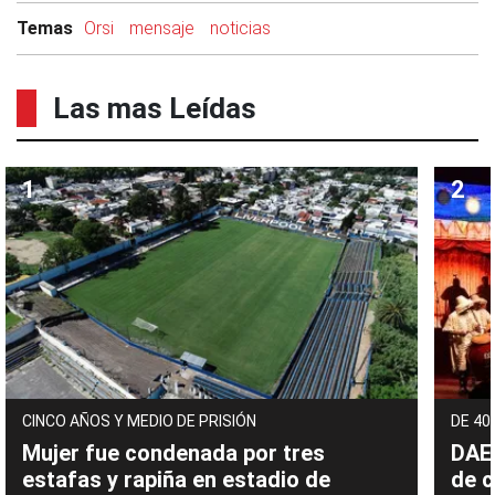
Temas
Orsi
mensaje
noticias
Las mas Leídas
CINCO AÑOS Y MEDIO DE PRISIÓN
DE 40
Mujer fue condenada por tres
DAEC
estafas y rapiña en estadio de
de c