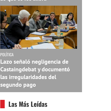
POLÍTICA
Lazo señaló negligencia de
Castaingdebat y documentó
las irregularidades del
segundo pago
Las Más Leídas