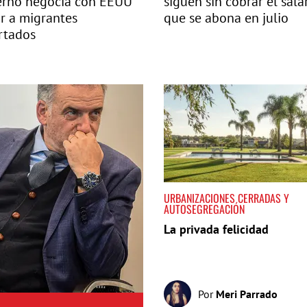
erno negocia con EEUU
siguen sin cobrar el sala
ir a migrantes
que se abona en julio
rtados
URBANIZACIONES CERRADAS Y
AUTOSEGREGACIÓN
La privada felicidad
Por
Meri Parrado