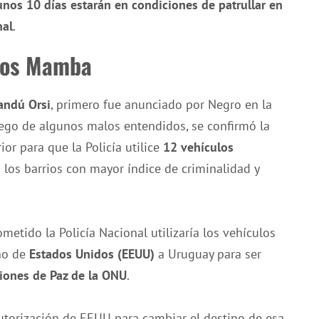
unos 10 días estarán en condiciones de patrullar
en
nal
.
ulos Mamba
ndú Orsi
, primero fue anunciado por Negro en la
ego de algunos malos entendidos, se confirmó la
ior para que la Policía utilice
12 vehículos
n los barrios con mayor índice de criminalidad y
metido la Policía Nacional utilizaría los vehículos
no de
Estados Unidos (EEUU)
a Uruguay para ser
iones de Paz de la ONU
.
 autorización de EEUU para cambiar el destino de esa