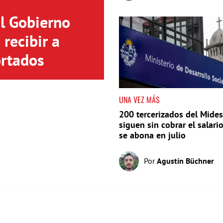
el Gobierno
recibir a
rtados
UNA VEZ MÁS
200 tercerizados del Mides
siguen sin cobrar el salari
se abona en julio
Por
Agustín Büchner