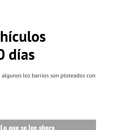
ehículos
0 días
ar algunos los barrios son ploteados con
Lo que se lee ahora