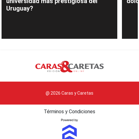
universidad más prestigiosa del
dolo
Uruguay?
@ 2026 Caras y Caretas
Términos y Condiciones