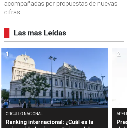
acompañadas por propuestas de nuevas
cifras.
Las mas Leídas
ORGULLO NACIONAL
APELL
Ranking internacional: ¿Cuál es la
Pres