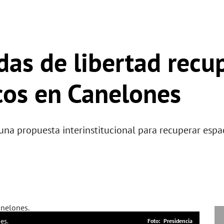
das de libertad recu
cos en Canelones
una propuesta interinstitucional para recuperar espac
es.
Presidencia