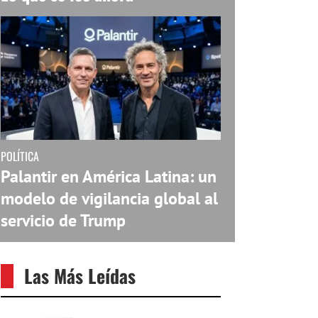
POLÍTICA
Palantir en América Latina: un
modelo de vigilancia global al
servicio de Trump
Las Más Leídas