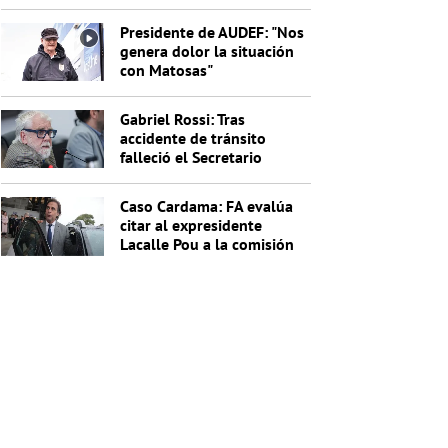
indagados en el caso
Cardama
Presidente de AUDEF: "Nos
genera dolor la situación
con Matosas"
Gabriel Rossi: Tras
accidente de tránsito
falleció el Secretario
General de la Junta
Nacional de Drogas
Caso Cardama: FA evalúa
citar al expresidente
Lacalle Pou a la comisión
investigadora