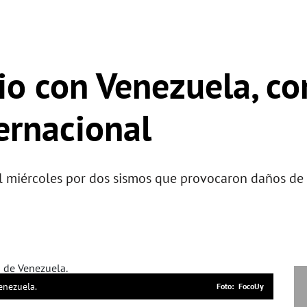
rio con Venezuela, co
ternacional
l miércoles por dos sismos que provocaron daños de
enezuela.
FocoUy