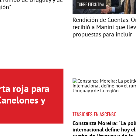
TORRE EJECUTIVA
gión"
Rendición de Cuentas: Or
recibió a Manini que lle
propuestas para incluir
ta roja para
Canelones y
TENSIONES EN ASCENSO
Constanza Moreira: "La polí
internacional define hoy el
rumbo de Uruguay y de la