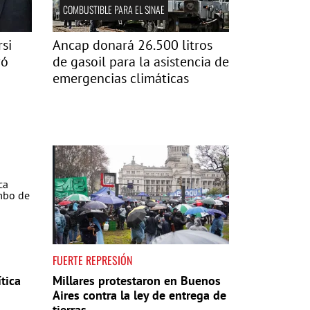
COMBUSTIBLE PARA EL SINAE
si
Ancap donará 26.500 litros
vó
de gasoil para la asistencia de
emergencias climáticas
FUERTE REPRESIÓN
tica
Millares protestaron en Buenos
Aires contra la ley de entrega de
tierras