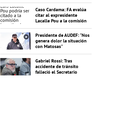
indagados en el caso
Cardama
Caso Cardama: FA evalúa
citar al expresidente
Lacalle Pou a la comisión
investigadora
Presidente de AUDEF: "Nos
genera dolor la situación
con Matosas"
Gabriel Rossi: Tras
accidente de tránsito
falleció el Secretario
General de la Junta
Nacional de Drogas