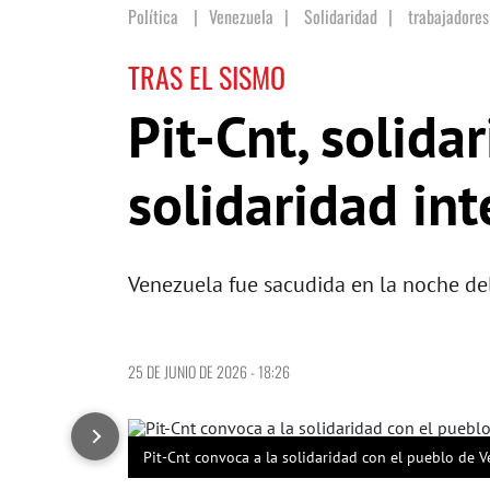
Política
Venezuela
|
Solidaridad
|
trabajadores
TRAS EL SISMO
Pit-Cnt, solida
solidaridad in
Venezuela fue sacudida en la noche de
25 DE JUNIO DE 2026 - 18:26
Pit-Cnt convoca a la solidaridad con el pueblo de V