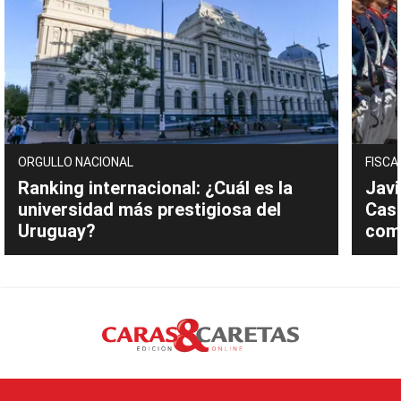
ORGULLO NACIONAL
FISCA
Ranking internacional: ¿Cuál es la
Javi
universidad más prestigiosa del
Cast
Uruguay?
com