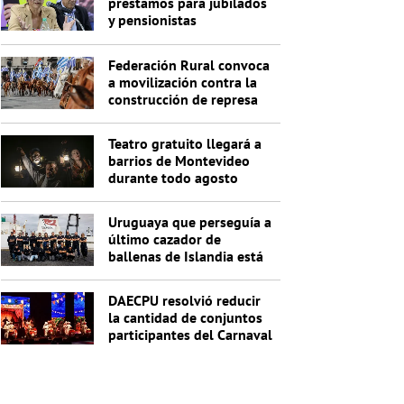
préstamos para jubilados
y pensionistas
Federación Rural convoca
a movilización contra la
construcción de represa
de Casupá
Teatro gratuito llegará a
barrios de Montevideo
durante todo agosto
Uruguaya que perseguía a
último cazador de
ballenas de Islandia está
detenida con otros 20
activistas
DAECPU resolvió reducir
la cantidad de conjuntos
participantes del Carnaval
2027