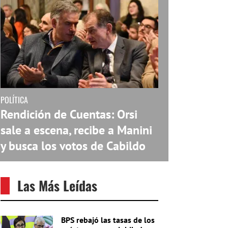
POLÍTICA
Rendición de Cuentas: Orsi
sale a escena, recibe a Manini
y busca los votos de Cabildo
Las Más Leídas
BPS rebajó las tasas de los