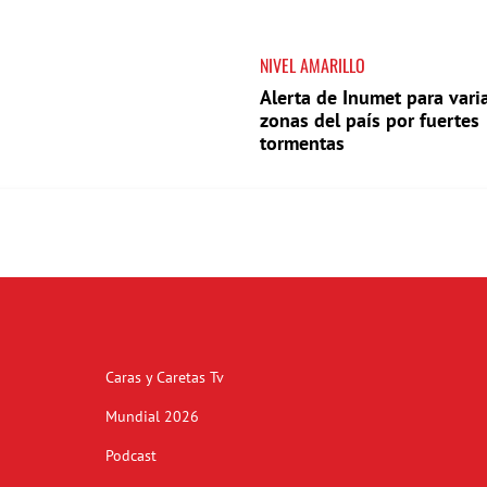
NIVEL AMARILLO
Alerta de Inumet para vari
zonas del país por fuertes
tormentas
Caras y Caretas Tv
Mundial 2026
Podcast