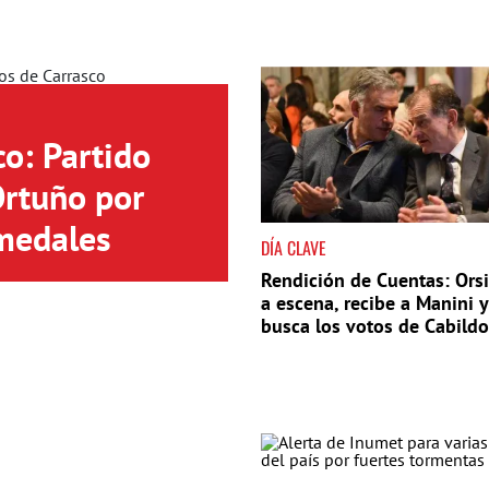
o: Partido
Ortuño por
medales
DÍA CLAVE
Rendición de Cuentas: Orsi
a escena, recibe a Manini y
busca los votos de Cabildo