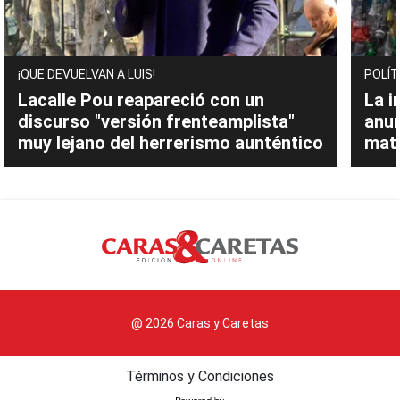
¡QUE DEVUELVAN A LUIS!
POLÍT
Lacalle Pou reapareció con un
La i
discurso "versión frenteamplista"
anu
muy lejano del herrerismo aunténtico
mate
@ 2026 Caras y Caretas
Términos y Condiciones