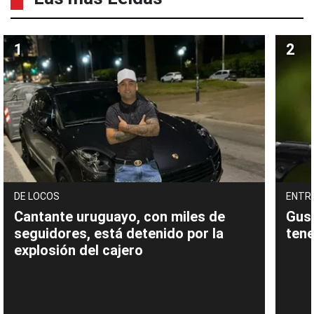
DE LOCOS
ENTR
Cantante uruguayo, con miles de
Gust
seguidores, está detenido por la
tene
explosión del cajero