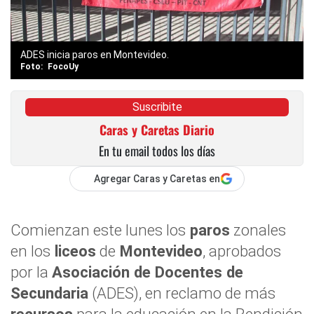
ADES inicia paros en Montevideo.
FocoUy
Suscribite
Caras y Caretas Diario
En tu email todos los días
Agregar Caras y Caretas en
Comienzan este lunes los
paros
zonales
en los
liceos
de
Montevideo
, aprobados
por la
Asociación de Docentes de
Secundaria
(ADES), en reclamo de más
recursos
para la educación en la Rendición