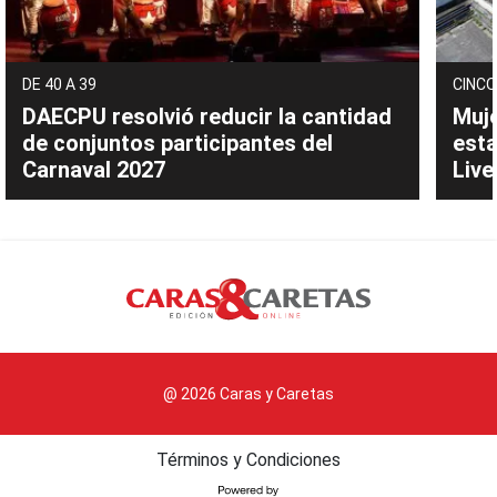
DE 40 A 39
CINCO
DAECPU resolvió reducir la cantidad
Muje
de conjuntos participantes del
esta
Carnaval 2027
Live
@ 2026 Caras y Caretas
Términos y Condiciones