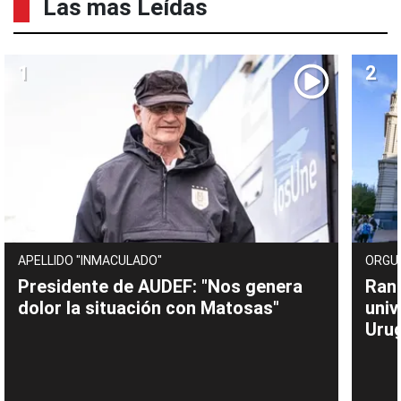
Las mas Leídas
APELLIDO "INMACULADO"
ORGU
Presidente de AUDEF: "Nos genera
Rank
dolor la situación con Matosas"
univ
Uru