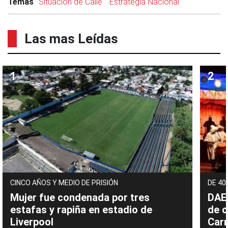
Temas
Situación de Calle
Estrategia Nacional
Las mas Leídas
CINCO AÑOS Y MEDIO DE PRISIÓN
DE 40
Mujer fue condenada por tres
DAEC
estafas y rapiña en estadio de
de c
Liverpool
Carn