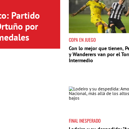
o: Partido
Ortuño por
medales
COPA EN JUEGO
Con lo mejor que tienen, P
y Wanderers van por el To
Intermedio
FINAL INESPERADO