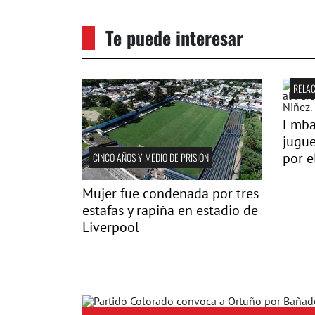
Te puede interesar
RELAC
Emba
jugue
por e
CINCO AÑOS Y MEDIO DE PRISIÓN
Mujer fue condenada por tres
estafas y rapiña en estadio de
Liverpool