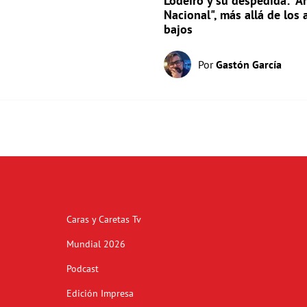
Lodeiro y su despedida: "A
Nacional", más allá de los 
bajos
Por
Gastón García
Caras y Caretas Tv
Mundial 2026
Podcast
Edición Impresa