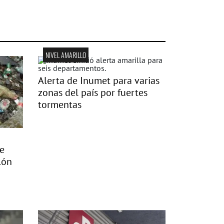
NIVEL AMARILLO
Alerta de Inumet para varias
zonas del país por fuertes
tormentas
de
lón