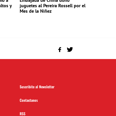
mo a
Embajada de China donó
altos y
juguetes al Pereira Rossell por el
Mes de la Niñez
Suscribite al Newsletter
Contactanos
RSS