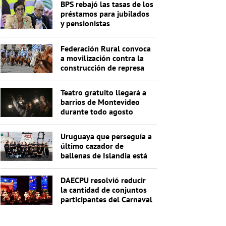
BPS rebajó las tasas de los
préstamos para jubilados
y pensionistas
Federación Rural convoca
a movilización contra la
construcción de represa
de Casupá
Teatro gratuito llegará a
barrios de Montevideo
durante todo agosto
Uruguaya que perseguía a
último cazador de
ballenas de Islandia está
detenida con otros 20
activistas
DAECPU resolvió reducir
la cantidad de conjuntos
participantes del Carnaval
2027