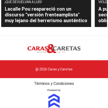
¡QUE DEVUELVAN A LUIS!
VIOLE
Lacalle Pou reapareció con un
A pu
discurso "versión frenteamplista"
sec
muy lejano del herrerismo aunténtico
obli
@ 2026 Caras y Caretas
Términos y Condiciones