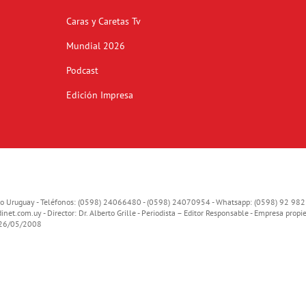
Caras y Caretas Tv
Mundial 2026
Podcast
Edición Impresa
o Uruguay - Teléfonos: (0598) 24066480 - (0598) 24070954 - Whatsapp: (0598) 92 982
inet.com.uy
- Director: Dr. Alberto Grille - Periodista – Editor Responsable - Empresa propie
o 26/05/2008