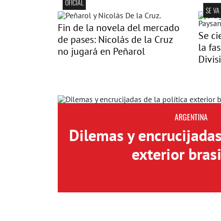
OFICIAL
SE VA
Fin de la novela del mercado
Se ci
de pases: Nicolás de la Cruz
la fa
no jugará en Peñarol
Divis
ARGENTINA
Dilemas y encrucijadas 
exterior bras