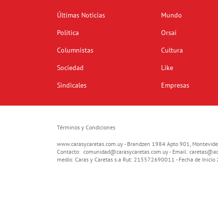
Últimas Noticias
Mundo
Política
Orsai
Columnistas
Cultura
Sociedad
Like
Sindicales
Empresas
Términos y Condiciones
www.carasycaretas.com.uy - Brandzen 1984 Apto 901, Montevide
Contacto:
comunidad@carasycaretas.com.uy
- Email:
caretas@ad
medio: Caras y Caretas s.a Rut: 215572690011 - Fecha de Inici