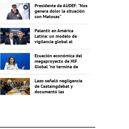
Presidente de AUDEF: "Nos
genera dolor la situación
con Matosas"
Palantir en América
Latina: un modelo de
vigilancia global al
servicio de Trump
Ecuación económica del
megaproyecto de HIF
Global "no termina de
cerrar"
Lazo señaló negligencia
de Castaingdebat y
documentó las
irregularidades del
segundo pago