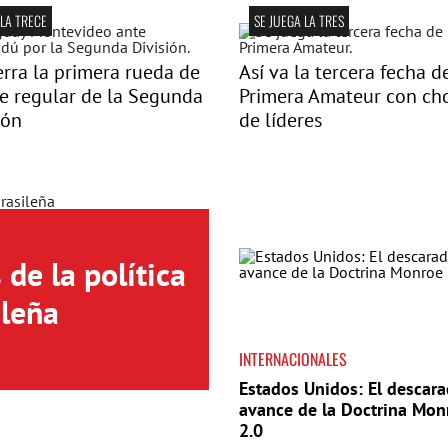
 LA TRECE
SE JUEGA LA TRES
erra la primera rueda de
Así va la tercera fecha d
se regular de la Segunda
Primera Amateur con ch
ión
de líderes
de la política
ileña
INTERNACIONALES
Estados Unidos: El descar
avance de la Doctrina Mon
2.0